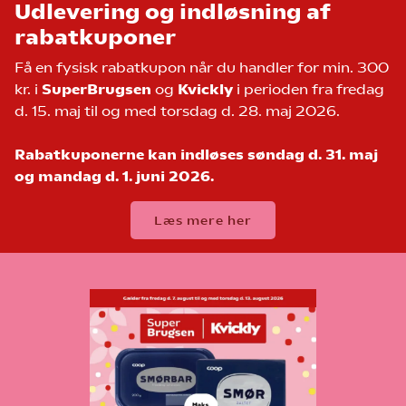
Udlevering og indløsning af
rabatkuponer
Få en fysisk rabatkupon når du handler for min. 300
kr. i
SuperBrugsen
og
Kvickly
i perioden fra fredag
d. 15. maj til og med torsdag d. 28. maj 2026.
Rabatkuponerne kan indløses søndag d. 31. maj
og mandag d. 1. juni 2026.
Læs mere her