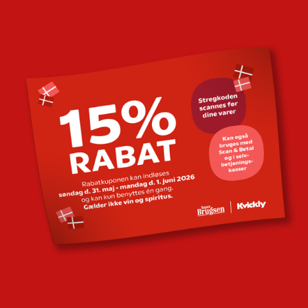
eller et ansvar i forbindelse med sociale ydelser, fraskriver
Coop sig ethvert ansvar i den forbindelse.
• Coop forbeholder sig retten til at ombytte de oprindelige
præmier med præmier af en tilsvarende værdi, hvis de
oprindelige præmier ikke kan uddeles som følge af
omstændigheder udenfor Coops kontrol.
• Såfremt præmien ikke kan overrækkes grundet vinderens
forhold, vil kravet på præmien forældes 7 kalenderdage
efter notifikation. Herefter kan vinderen ikke længere gøre
krav på præmien. Coop vil derefter være berettiget, men
ikke forpligtet til at tildele præmien til øvrige deltagere.
• Der kan ikke med henvisning til konkurrencens
gennemførelse, eventuelt manglende gennemførelse eller
andre forhold gøre erstatningskrav gældende mod Coop.
• Ved begrundet mistanke om snyd forbeholder Coop sig
retten at ekskludere brugere uden varsel.
• Uoverensstemmelser er underlagt dansk ret.