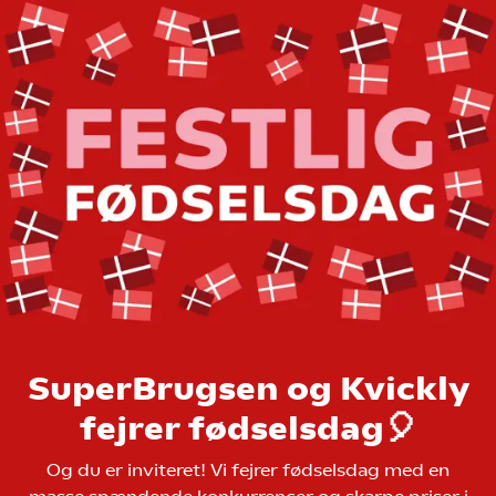
SuperBrugsen og Kvickly
fejrer fødselsdag🎈
Og du er inviteret! Vi fejrer fødselsdag med en