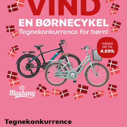
Tlf.nr. 4386 20 20
CVR-nr. 26259495
Konkurrenceperiode:
Konkurrencen løber fra 01.05.2026 til og med den
28.05.2026.
Sådan deltager du i bonkonkurrencen:
• Du deltager i konkurrencen ved at lægge din bon i vores
fysiske bonboks, som er opsat i alle SuperBrugsen og
Kvickly butikker. Husk at skrive navn og telefonnummer på
bonen.
• Din bon skal være udstedt i SuperBrugsen eller Kvickly i
konkurrenceperioden for at tælle som et gyldigt lod.
• Du kan deltage så mange gange du har lyst i
konkurrenceperioden. Hver bon fungerer som ét lod i puljen.
• Scan & Betal kunde: Som Scan & Betal kunde kan du
henvende dig i kassen eller kiosken, hvor du mod
fremvisning af kvittering i appen kan få en
konkurrencekupon. Den udfyldes med navn og
Tegnekonkurrence
telefonnummer og lægges i bonboksen i butikken.