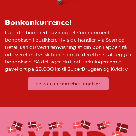
Bonkonkurrence!
Læg din bon med navn og telefonnummer i
bonboksen i butikken. Hvis du handler via Scan og
Betal, kan du ved fremvisning af din bon i appen få
udleveret en fysisk bon, som du derefter skal lægge i
bonboksen. Så deltager du i lodtrækningen om et
gavekort på 25.000 kr. til SuperBrugsen og Kvickly.
Se konkurrencebetingelser
Konkurrencebetingelser: Bonkonkurrence
Konkurrencen udbydes af:
Coop Danmark A/S
Roskildevej 65
2620 Albertslund
(herefter ”Coop”)