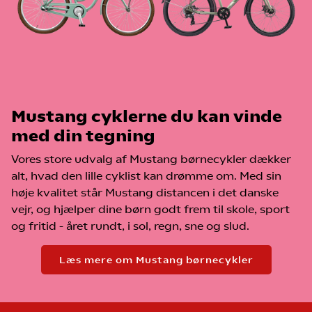
• Tegningerne kan blive hængt op i den pågældende butik
under fødselsdagen.
• Der foreligger ikke dokumentation i form af købsbevis.
Ejerskabet til cyklen dokumenteres ved det tilhørende
stelnummer, som fungerer som cyklens unikke
identifikation.
• Præmiens værdi udgør listepriser og ikke medlemspriser.
• Cykeltilbehør så som lås og lygter medfølger ikke.
Mustang cyklerne du kan vinde
• Coop er ikke ansvarlig for eventuelle trykfejl.
med din tegning
• Coop forbeholder sig retten til uden varsel at ændre i
konkurrencevilkårene.
Vores store udvalg af Mustang børnecykler dækker
• Medarbejdere i Coop og deres husstand samt
alt, hvad den lille cyklist kan drømme om. Med sin
samarbejdspartnere og deres husstand kan ikke deltage i
høje kvalitet står Mustang distancen i det danske
konkurrencer udbudt af Coop.
vejr, og hjælper dine børn godt frem til skole, sport
• Deltagerne er ansvarlige for at afgive korrekte og læsbare
og fritid - året rundt, i sol, regn, sne og slud.
kontaktoplysninger.
• Præmier kan ikke ombyttes til kontanter.
• Præmien skal være indløst inden den 31.12.2026.
Læs mere om Mustang børnecykler
• Coop Danmark afholder de lovpligtige præmieafgifter,
som konkurrencen måtte udløse. Skulle en person, som
følge af præmierne pådrage sig et skattemæssigt ansvar